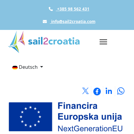
+385 98 562 431
info@sail2croatia.com
Deutsch