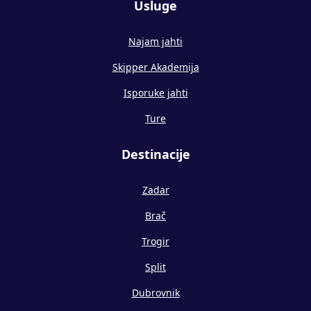
Usluge
Najam jahti
Skipper Akademija
Isporuke jahti
Ture
Destinacije
Zadar
Brač
Trogir
Split
Dubrovnik