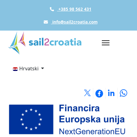
+385 98 562 431
info@sail2croatia.com
Hrvatski