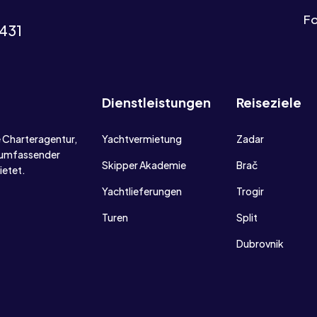
Fo
 431
Dienstleistungen
Reiseziele
e Charteragentur,
Yachtvermietung
Zadar
t umfassender
Skipper Akademie
Brač
ietet.
Yachtlieferungen
Trogir
Turen
Split
Dubrovnik