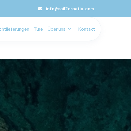
info@sail2croatia.com
chtlieferungen
Ture
Über uns
Kontakt