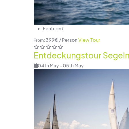
Featured
399
€
/ Person
View Tour
From:
Entdeckungstour Segeln
04th May - 05th May