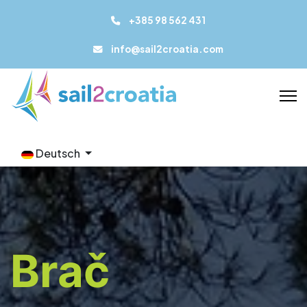
+385 98 562 431
info@sail2croatia.com
Deutsch
Brač