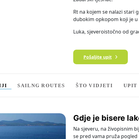
Rt na kojem se nalazi stari
dubokim opkopom koji je 
Luka, sjeveroistočno od grad
Pošaljite upit
IJI
SAILNG ROUTES
ŠTO VIDJETI
UPIT
Gdje je bisere la
Na sjeveru, na živopisnim bi
se pred vama pruža pogled n