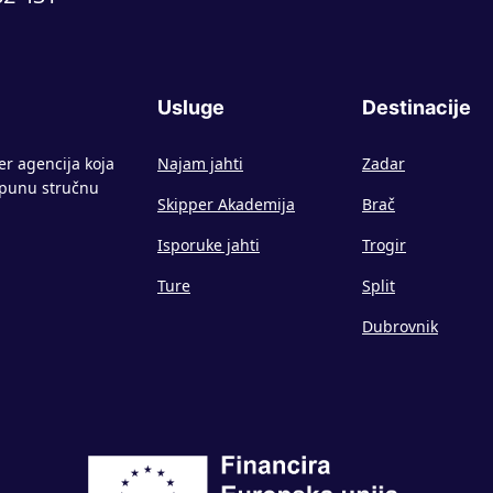
Usluge
Destinacije
er agencija koja
Najam jahti
Zadar
z punu stručnu
Skipper Akademija
Brač
Isporuke jahti
Trogir
Ture
Split
Dubrovnik