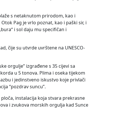
plaže s netaknutom prirodom, kao i
tok Pag je vrlo poznat, kao i paški sir, i
 „bura“ i sol daju mu specifičan i
rad, čije su utvrde uvrštene na UNESCO-
e orgulje” izgrađene s 35 cijevi sa
akorda u 5 tonova. Plima i oseka tijekom
azbu i jedinstveno iskustvo koje privlači
acija “pozdrav suncu”.
h ploča, instalacija koja stvara prekrasne
alova i zvukova morskih orgulja kad Sunce