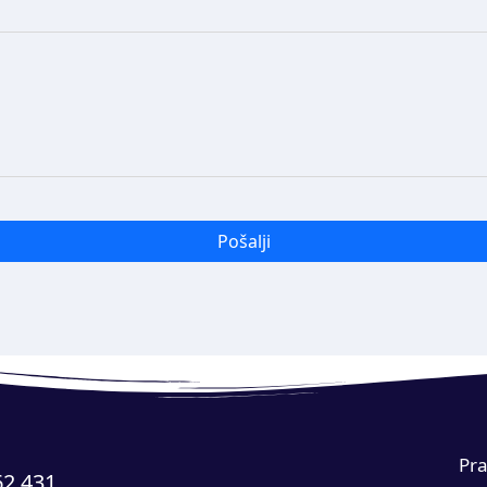
Pošalji
Pra
62 431