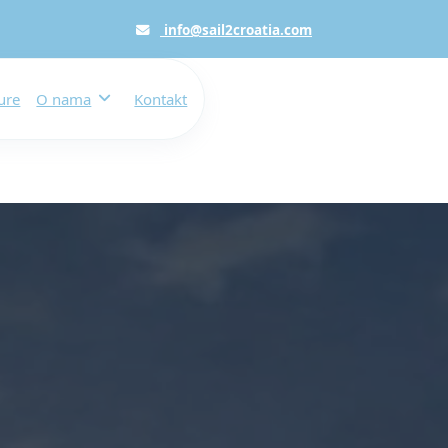
info@sail2croatia.com
ure
O nama
Kontakt