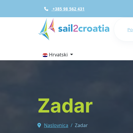
+385 98 562 431
Po
Hrvatski
Zadar
Naslovnica
Zadar