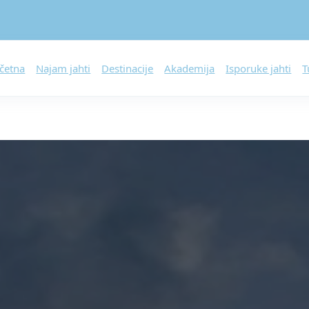
četna
Najam jahti
Destinacije
Akademija
Isporuke jahti
T