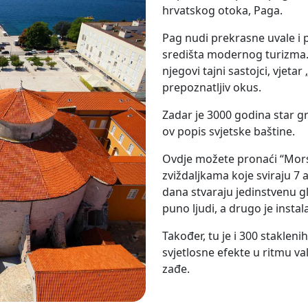
hrvatskog otoka, Paga.
Pag nudi prekrasne uvale i 
središta modernog turizma. O
njegovi tajni sastojci, vjetar
prepoznatljiv okus.
Zadar je 3000 godina star g
ov popis svjetske baštine.
Ovdje možete pronaći “Morsk
zviždaljkama koje sviraju 7 
dana stvaraju jedinstvenu gl
puno ljudi, a drugo je instal
Također, tu je i 300 stakleni
svjetlosne efekte u ritmu v
zađe.