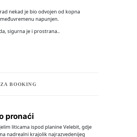
 grad nekad je bio odvojen od kopna
u međuvremenu napunjen.
a, sigurna je i prostrana..
 ZA BOOKING
ko pronaći
jelim liticama ispod planine Velebit, gdje
a nadrealni krajolik najrazvedenijeg