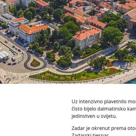
Uz intenzivno plavetnilo mor
čisto bijelo dalmatinsko kam
jedinstven u svijetu.
Zadar je okrenut prema otoc
Zadarski tjesnac.