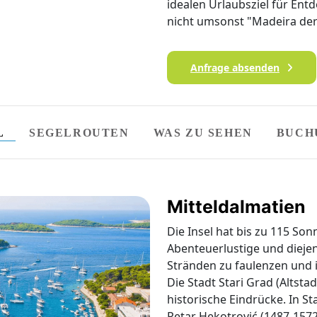
idealen Urlaubsziel für Ent
nicht umsonst "Madeira der
Anfrage absenden
L
SEGELROUTEN
WAS ZU SEHEN
BUCH
Mitteldalmatien
Die Insel hat bis zu 115 Son
Abenteuerlustige und diejeni
Stränden zu faulenzen und 
Die Stadt Stari Grad (Altsta
historische Eindrücke. In St
Petar Hekotrović (1487-1572