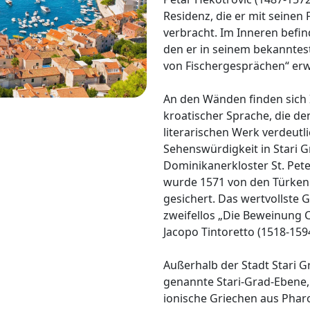
Residenz, die er mit seinen
verbracht. Im Inneren befin
den er in seinem bekannte
von Fischergesprächen“ er
An den Wänden finden sich I
kroatischer Sprache, die 
literarischen Werk verdeutl
Sehenswürdigkeit in Stari Gr
Dominikanerkloster St. Pete
wurde 1571 von den Türken
gesichert. Das wertvollste G
zweifellos „Die Beweinung C
Jacopo Tintoretto (1518-1594
Außerhalb der Stadt Stari Gr
genannte Stari-Grad-Ebene, 
ionische Griechen aus Pharo