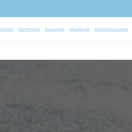
artseite
Yachtmiete
Reiseziele
Akademie
Yachtlieferungen