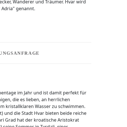
decker, Wanderer und Träumer. Hvar wird
 Adria" genannt.
UNGSANFRAGE
nentage im Jahr und ist damit perfekt für
gen, die es lieben, an herrlichen
im kristallklaren Wasser zu schwimmen.
dt) und die Stadt Hvar bieten beide reiche
ari Grad hat der kroatische Aristokrat
) seine Sommer in Tvrdalj, einer