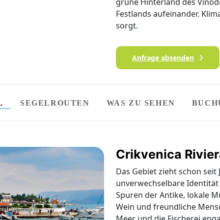
grüne Hinterland des Vinod
Festlands aufeinander. Klim
sorgt.
Anfrage absenden
L
SEGELROUTEN
WAS ZU SEHEN
BUCH
Crikvenica Rivie
Das Gebiet zieht schon seit
unverwechselbare Identität d
Spuren der Antike, lokale M
Wein und freundliche Mensc
Meer und die Fischerei eng