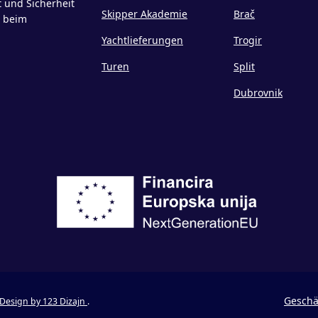
t und Sicherheit
Skipper Akademie
Brač
g beim
Yachtlieferungen
Trogir
Turen
Split
Dubrovnik
Geschä
Design by 123 Dizajn
.