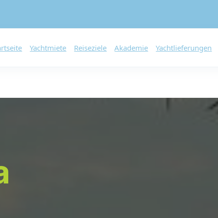
artseite
Yachtmiete
Reiseziele
Akademie
Yachtlieferungen
a