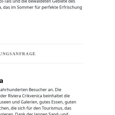
ol-Tals und die bewaldeten Gebiete des
a, das im Sommer für perfekte Erfrischung
UNGSANFRAGE
ra
 Jahrhunderten Besucher an. Die
er Riviera Crikvenica beinhaltet die
useen und Galerien, gutes Essen, guten
hen, die sich für den Tourismus, das
agieren. Dank der langen Sand- und